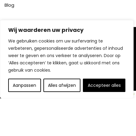
Blog
Wij waarderen uw privacy
Over ons
We gebruiken cookies om uw surfervaring te
verbeteren, gepersonaliseerde advertenties of inhoud
Welkom bij TopKoelkastKopen.nl, uw specialist in
weer te geven en ons verkeer te analyseren. Door op
koeloplossingen! Ontdek ons uitgebreide assortiment aan
‘Alles accepteren’ te klikken, gaat u akkoord met ons
koelkasten, zorgvuldig geselecteerd om uw ruimte te
voorzien van efficiëntie en moderniteit. Met innovatieve
gebruik van cookies.
ontwerpen zoals energiezuinige systemen en ruime
opbergmogelijkheden, zijn onze koelkasten perfect voor
Aanpassen
Alles afwijzen
Accepteer alles
diverse huishoudelijke behoeften. Verbeter de functionaliteit
van uw keuken en vind de ideale koelkast die aan uw
specifieke wensen voldoet door bij ons te winkelen!
Snelle koppelingen