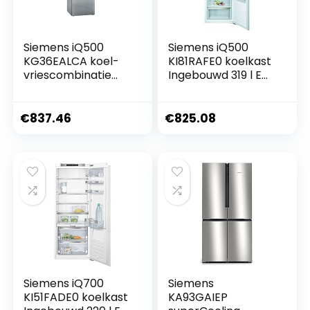
Siemens iQ500
Siemens iQ500
KG36EALCA koel-
KI81RAFE0 koelkast
vriescombinatie
Ingebouwd 319 l E
Vrijstaand 308 l C
Wit
Roestvrijstaal
€
837.46
€
825.08
Siemens iQ700
Siemens
KI51FADE0 koelkast
KA93GAIEP