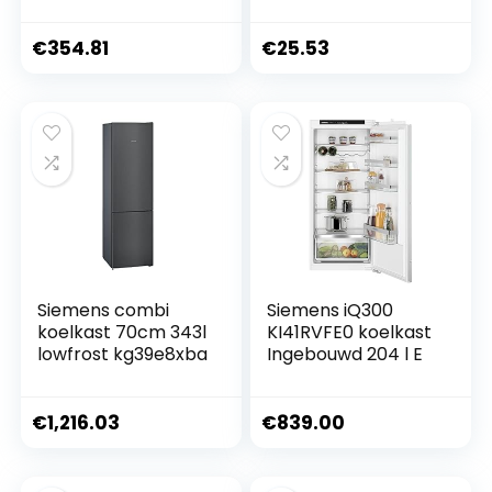
alleen voor
koelkast, zie
productbeschrijvin
€
354.81
€
25.53
g
Siemens combi
Siemens iQ300
koelkast 70cm 343l
KI41RVFE0 koelkast
lowfrost kg39e8xba
Ingebouwd 204 l E
€
1,216.03
€
839.00