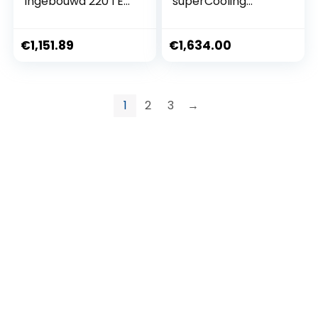
Ingebouwd 220 l E
superCooling
Wit
snellere koeling
€
1,151.89
€
1,634.00
1
2
3
→