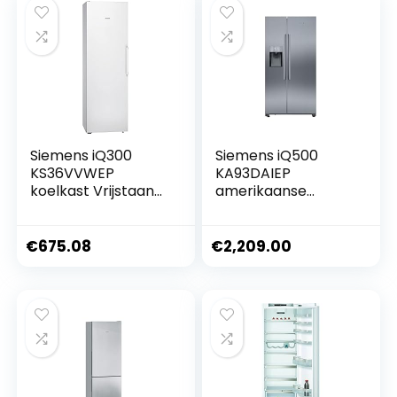
Siemens iQ300
Siemens iQ500
KS36VVWEP
KA93DAIEP
koelkast Vrijstaand
amerikaanse
346 l E Wit
koelkast Vrijstaand
562 l E
Roestvrijstaal
€
675.08
€
2,209.00