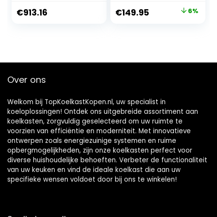
Germany, zeer stil,
koelkastcomparti
Oorspronkelijke
Huidige
€
913.16
€
149.95
6%
hyperFresh Box,
ment 10L
prijs
prijs
langer vers, LED-
ijsblokjescomparti
verlichting,
ment,
was:
is:
superCooling,
transparante
€159.99.
€149.95.
autoAirflow, plat
groentelade,
scharnier
vrijstaand,
verwisselbaar
Over ons
deurscharnier, in
hoogte vers
Welkom bij TopKoelkastKopen.nl, uw specialist in
koeloplossingen! Ontdek ons uitgebreide assortiment aan
koelkasten, zorgvuldig geselecteerd om uw ruimte te
voorzien van efficiëntie en moderniteit. Met innovatieve
ontwerpen zoals energiezuinige systemen en ruime
opbergmogelijkheden, zijn onze koelkasten perfect voor
diverse huishoudelijke behoeften. Verbeter de functionaliteit
van uw keuken en vind de ideale koelkast die aan uw
specifieke wensen voldoet door bij ons te winkelen!