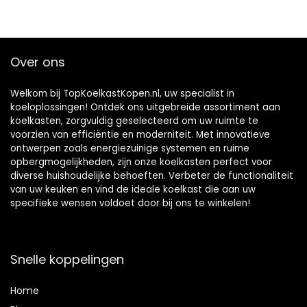
147
liter/vriesgedeelte
16 liter / 1
groentelade / 3
Over ons
glasplaten
Welkom bij TopKoelkastKopen.nl, uw specialist in
koeloplossingen! Ontdek ons uitgebreide assortiment aan
koelkasten, zorgvuldig geselecteerd om uw ruimte te
voorzien van efficiëntie en moderniteit. Met innovatieve
ontwerpen zoals energiezuinige systemen en ruime
opbergmogelijkheden, zijn onze koelkasten perfect voor
diverse huishoudelijke behoeften. Verbeter de functionaliteit
van uw keuken en vind de ideale koelkast die aan uw
specifieke wensen voldoet door bij ons te winkelen!
Snelle koppelingen
Home